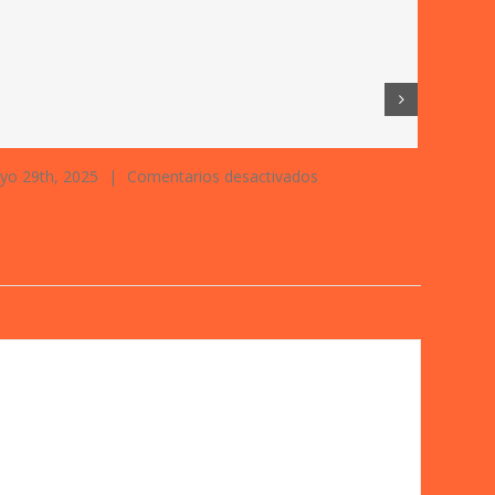
en
yo 29th, 2025
|
Comentarios desactivados
diciembre