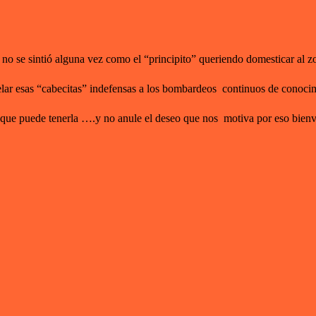
o se sintió alguna vez como el “principito” queriendo domesticar al z
r esas “cabecitas” indefensas a los bombardeos continuos de conocimie
e puede tenerla ….y no anule el deseo que nos motiva por eso bienve