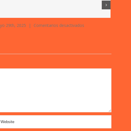
en
yo 29th, 2025
|
Comentarios desactivados
diciembre