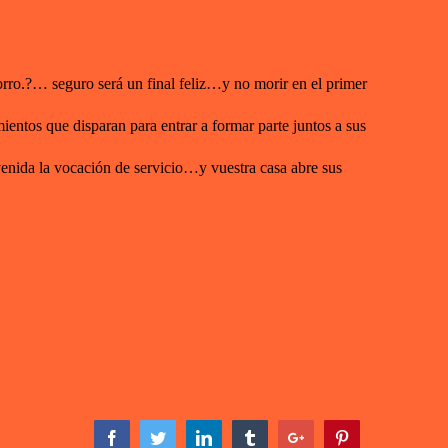
orro.?… seguro será un final feliz…y no morir en el primer
ntos que disparan para entrar a formar parte juntos a sus
nida la vocación de servicio…y vuestra casa abre sus
Facebook
Twitter
Linkedin
Tumblr
Google+
Pinterest